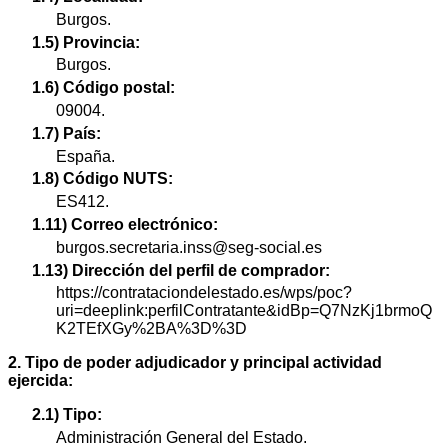
Burgos.
1.5) Provincia:
Burgos.
1.6) Código postal:
09004.
1.7) País:
España.
1.8) Código NUTS:
ES412.
1.11) Correo electrónico:
burgos.secretaria.inss@seg-social.es
1.13) Dirección del perfil de comprador:
https://contrataciondelestado.es/wps/poc?
uri=deeplink:perfilContratante&idBp=Q7NzKj1brmoQ
K2TEfXGy%2BA%3D%3D
2. Tipo de poder adjudicador y principal actividad
ejercida:
2.1) Tipo:
Administración General del Estado.