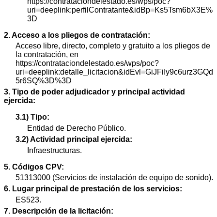
https://contrataciondelestado.es/wps/poc?
uri=deeplink:perfilContratante&idBp=Ks5Tsm6bX3E%
3D
2. Acceso a los pliegos de contratación:
Acceso libre, directo, completo y gratuito a los pliegos de
la contratación, en
https://contrataciondelestado.es/wps/poc?
uri=deeplink:detalle_licitacion&idEvl=GiJFiIy9c6urz3GQd
5r6SQ%3D%3D
3. Tipo de poder adjudicador y principal actividad
ejercida:
3.1) Tipo:
Entidad de Derecho Público.
3.2) Actividad principal ejercida:
Infraestructuras.
5. Códigos CPV:
51313000 (Servicios de instalación de equipo de sonido).
6. Lugar principal de prestación de los servicios:
ES523.
7. Descripción de la licitación: