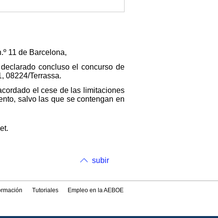
n.º 11 de Barcelona,
 declarado concluso el concurso de
, 08224/Terrassa.
acordado el cese de las limitaciones
ento, salvo las que se contengan en
et.
subir
formación
Tutoriales
Empleo en la AEBOE