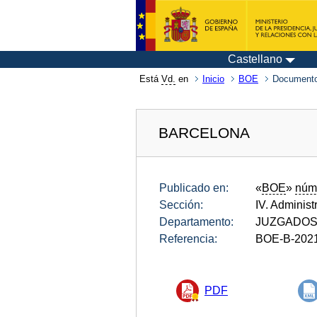
Castellano
Está
Vd.
en
Inicio
BOE
Documento
BARCELONA
Publicado en:
«
BOE
»
núm
Sección:
IV. Administ
Departamento:
JUZGADOS
Referencia:
BOE-B-202
PDF