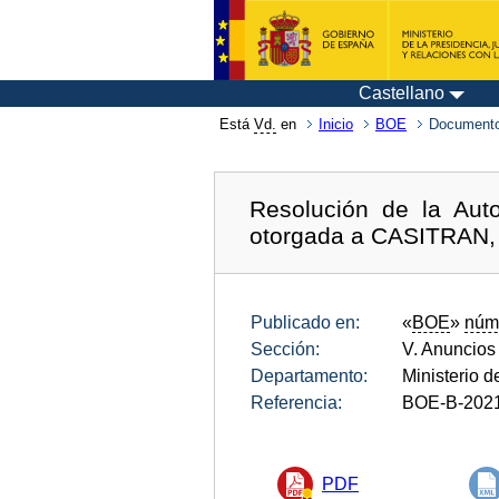
Castellano
Está
Vd.
en
Inicio
BOE
Documento
Resolución de la Auto
otorgada a CASITRAN,
Publicado en:
«
BOE
»
núm
Sección:
V. Anuncios
Departamento:
Ministerio 
Referencia:
BOE-B-202
PDF