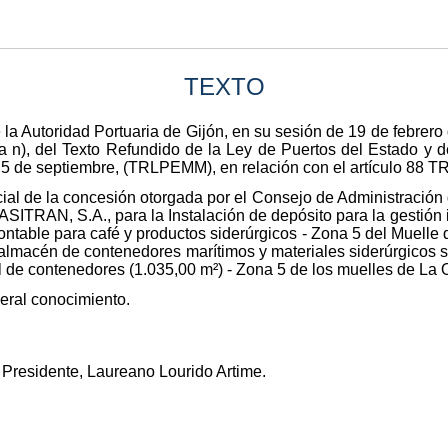
TEXTO
 la Autoridad Portuaria de Gijón, en su sesión de 19 de febrer
etra n), del Texto Refundido de la Ley de Puertos del Estado y
e 5 de septiembre, (TRLPEMM), en relación con el artículo 88 
cial de la concesión otorgada por el Consejo de Administración 
ASITRAN, S.A., para la Instalación de depósito para la gestión 
ntable para café y productos siderúrgicos - Zona 5 del Muelle 
a almacén de contenedores marítimos y materiales siderúrgicos 
l de contenedores (1.035,00 m²) - Zona 5 de los muelles de La 
eral conocimiento.
l Presidente, Laureano Lourido Artime.