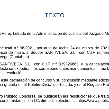
TEXTO
Pérez Letrado de la Administración de Justicia del Juzgado Mer
oncursal n.º 96/2021, por auto de fecha 24 de marzo de 202
iencia de masa, al deudor SANTIVEGA, S.L., con C.I.F. númer
avega (Cantabria).
 SANTIVEGA, S.L., con C.I.F. n.º B39326863, y la cancelación
fecto se expedirán los correspondientes mandamientos, firme l
nte resolución.
e esta declaración de concurso y su conclusión mediante edicto
gratuita en el Boletín Oficial del Estado, y en el Registro Púb
tro Público Concursal se publicarán las resoluciones que tra
conformidad con la LC, dirección electrónica https://www.publi