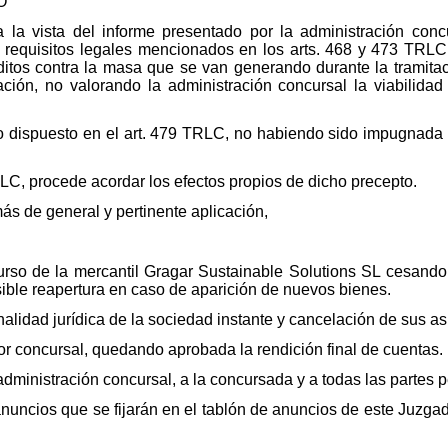
O
a la vista del informe presentado por la administración conc
s requisitos legales mencionados en los arts. 468 y 473 TRL
réditos contra la masa que se van generando durante la tramit
ción, no valorando la administración concursal la viabilida
 dispuesto en el art. 479 TRLC, no habiendo sido impugnada l
LC, procede acordar los efectos propios de dicho precepto.
más de general y pertinente aplicación,
rso de la mercantil Gragar Sustainable Solutions SL cesando 
sible reapertura en caso de aparición de nuevos bienes.
alidad jurídica de la sociedad instante y cancelación de sus asi
or concursal, quedando aprobada la rendición final de cuentas.
 administración concursal, a la concursada y a todas las partes
uncios que se fijarán en el tablón de anuncios de este Juzgad