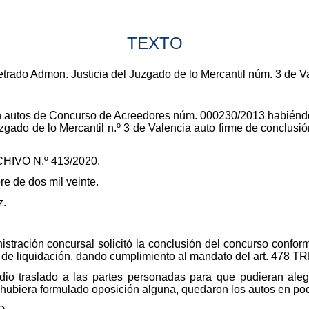
TEXTO
rado Admon. Justicia del Juzgado de lo Mercantil núm. 3 de Val
n autos de Concurso de Acreedores núm. 000230/2013 habiéndos
zgado de lo Mercantil n.º 3 de Valencia auto firme de conclusió
IVO N.º 413/2020.
e de dos mil veinte.
z.
nistración concursal solicitó la conclusión del concurso confor
 de liquidación, dando cumplimiento al mandato del art. 478 T
io traslado a las partes personadas para que pudieran aleg
 hubiera formulado oposición alguna, quedaron los autos en pod