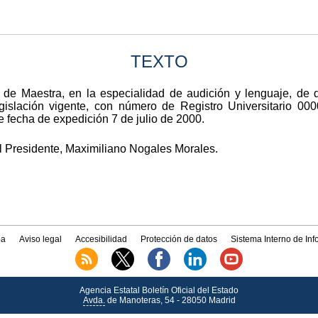
TEXTO
lo de Maestra, en la especialidad de audición y lenguaje, de
egislación vigente, con número de Registro Universitario 
 fecha de expedición 7 de julio de 2000.
l Presidente, Maximiliano Nogales Morales.
a
Aviso legal
Accesibilidad
Protección de datos
Sistema Interno de In
Agencia Estatal Boletín Oficial del Estado
Avda.
de Manoteras, 54 - 28050 Madrid