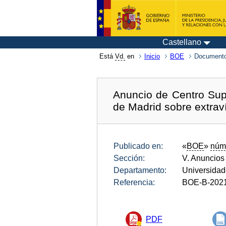
Castellano
Está
Vd.
en
Inicio
BOE
Documento
Anuncio de Centro Supe
de Madrid sobre extravío
Publicado en:
«
BOE
»
núm
Sección:
V. Anuncios
Departamento:
Universida
Referencia:
BOE-B-202
PDF