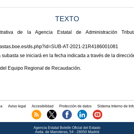
TEXTO
rativa de la Agencia Estatal de Administración Tribu
/subastas.boe.es/ds.php?id=SUB-AT-2021-21R4186001081
 subasta se iniciará en la fecha indicada a través de la dirección
fe del Equipo Regional de Recaudación.
a
Aviso legal
Accesibilidad
Protección de datos
Sistema Interno de In
Agencia Estatal Boletín Oficial del Estado
Avda.
de Manoteras, 54 - 28050 Madrid