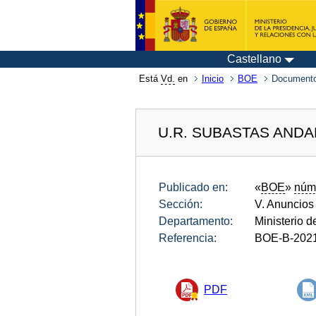
Castellano
Está
Vd.
en
Inicio
BOE
Documento
U.R. SUBASTAS ANDA
Publicado en:
«
BOE
»
núm
Sección:
V. Anuncios
Departamento:
Ministerio 
Referencia:
BOE-B-202
PDF