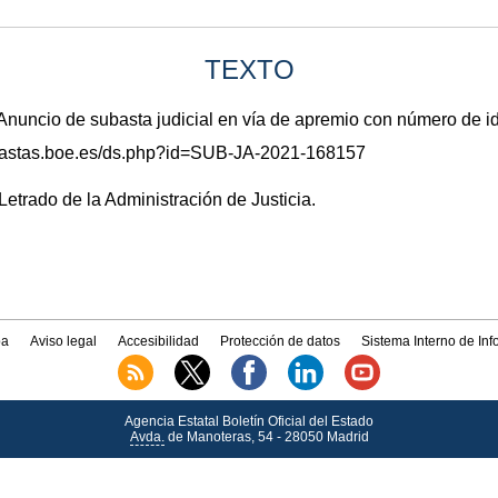
TEXTO
ncio de subasta judicial en vía de apremio con número de i
subastas.boe.es/ds.php?id=SUB-JA-2021-168157
Letrado de la Administración de Justicia.
a
Aviso legal
Accesibilidad
Protección de datos
Sistema Interno de In
Agencia Estatal Boletín Oficial del Estado
Avda.
de Manoteras, 54 - 28050 Madrid