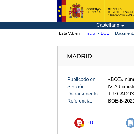
Castellano
Está
Vd.
en
Inicio
BOE
Documento
MADRID
Publicado en:
«
BOE
»
núm
Sección:
IV. Administ
Departamento:
JUZGADOS 
Referencia:
BOE-B-202
PDF