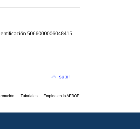
dentificación 5066000006048415.
subir
formación
Tutoriales
Empleo en la AEBOE