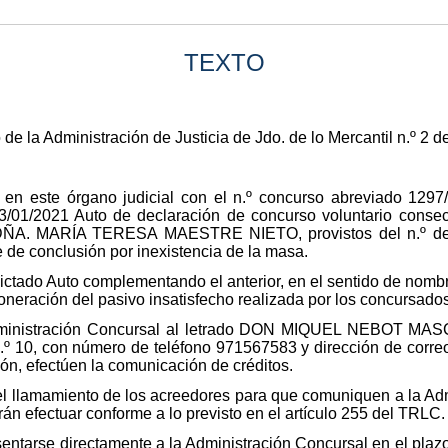
TEXTO
 de la Administración de Justicia de Jdo. de lo Mercantil n.º 2 
 en este órgano judicial con el n.º concurso abreviado 129
3/01/2021 Auto de declaración de concurso voluntario cons
 MARÍA TERESA MAESTRE NIETO, provistos del n.º de D
 de conclusión por inexistencia de la masa.
dictado Auto complementando el anterior, en el sentido de nomb
exoneración del pasivo insatisfecho realizada por los concursado
ministración Concursal al letrado DON MIQUEL NEBOT MASCA
 n.º 10, con número de teléfono 971567583 y dirección de cor
ión, efectúen la comunicación de créditos.
el llamamiento de los acreedores para que comuniquen a la Ad
án efectuar conforme a lo previsto en el artículo 255 del TRLC.
ntarse directamente a la Administración Concursal en el plazo 