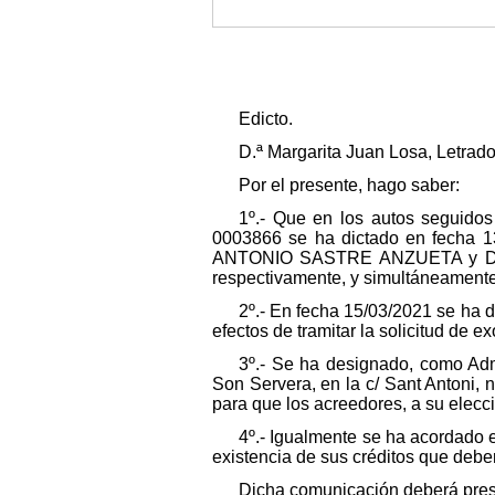
Edicto.
D.ª Margarita Juan Losa, Letrado
Por el presente, hago saber:
1º.- Que en los autos seguidos
0003866 se ha dictado en fecha 1
ANTONIO SASTRE ANZUETA y DÑA.
respectivamente, y simultáneamente
2º.- En fecha 15/03/2021 se ha 
efectos de tramitar la solicitud de 
3º.- Se ha designado, como Ad
Son Servera, en la c/ Sant Antoni,
para que los acreedores, a su elecc
4º.- Igualmente se ha acordado 
existencia de sus créditos que deber
Dicha comunicación deberá prese