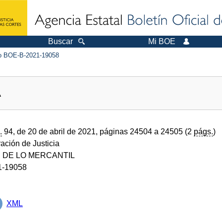
Buscar
Mi BOE
 BOE-B-2021-19058
A
.
94, de 20 de abril de 2021, páginas 24504 a 24505 (2
págs.
)
ración de Justicia
 DE LO MERCANTIL
1-19058
XML