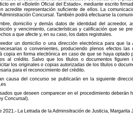
icto en el «Boletín Oficial del Estado», mediante escrito firmad
en acredite representación suficiente de ellos. La comunicaci
a Administración Concursal. También podrá efectuarse la comuni
re, domicilio y demás datos de identidad del acreedor, así
ición y vencimiento, características y calificación que se pr
echos a que afecte y, en su caso, los datos registrales.
eedor un domicilio o una dirección electrónica para que la 
ecesarias o convenientes, produciendo plenos efectos las 
á copia en forma electrónica en caso de que se haya optado p
os al crédito. Salvo que los títulos o documentos figuren i
citar los originales o copias autorizadas de los títulos o docu
esaria para el reconocimiento del crédito.
gan causa del concurso se publicarán en la siguiente direcci
.es
resados que deseen comparecer en el procedimiento deberán h
Ley Concursal).
e 2021.- La Letrada de la Adminsitración de Justicia, Margarita