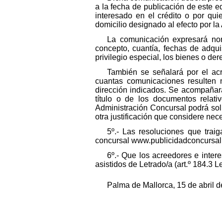
a la fecha de publicación de este ed
interesado en el crédito o por qui
domicilio designado al efecto por l
La comunicación expresará nomb
concepto, cuantía, fechas de adquis
privilegio especial, los bienes o der
También se señalará por el acr
cuantas comunicaciones resulten n
dirección indicados. Se acompañar
título o de los documentos relativ
Administración Concursal podrá soli
otra justificación que considere nec
5º.- Las resoluciones que trai
concursal www.publicidadconcursal
6º.- Que los acreedores e inte
asistidos de Letrado/a (art.º 184.3 
Palma de Mallorca, 15 de abril d