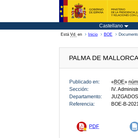
Castellano
Está
Vd.
en
Inicio
BOE
Documento
PALMA DE MALLORC
Publicado en:
«
BOE
»
núm
Sección:
IV. Administ
Departamento:
JUZGADOS
Referencia:
BOE-B-202
PDF