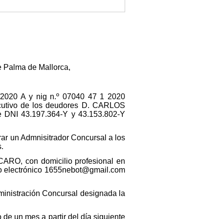
de Palma de Mallorca,
7/2020 A y nig n.º 07040 47 1 2020
ecutivo de los deudores D. CARLOS
NI 43.197.364-Y y 43.153.802-Y
rar un Admnisitrador Concursal a los
s.
RO, con domicilio profesional en
reo electrónico 1655nebot@gmail.com
ministración Concursal designada la
de un mes a partir del día siguiente