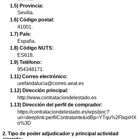
1.5) Provincia:
Sevilla.
1.6) Código postal:
41001.
1.7) País:
España.
1.8) Código NUTS:
ES618.
1.9) Teléfono:
954348171.
1.11) Correo electrónico:
urefandalucia@correo.aeat.es
1.12) Dirección principal:
http://www.contrataciondelestado.es
1.13) Dirección del perfil de comprador:
https://contrataciondelestado.es/wps/poc?
uri=deeplink:perfilContratante&idBp=YTqu%2FbqxHX
o%3D
2. Tipo de poder adjudicador y principal actividad