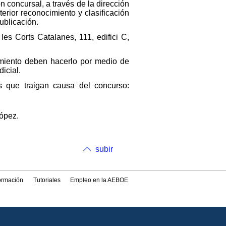
 concursal, a través de la dirección
terior reconocimiento y clasificación
ublicación.
les Corts Catalanes, 111, edifici C,
miento deben hacerlo por medio de
icial.
es que traigan causa del concurso:
López.
subir
formación
Tutoriales
Empleo en la AEBOE