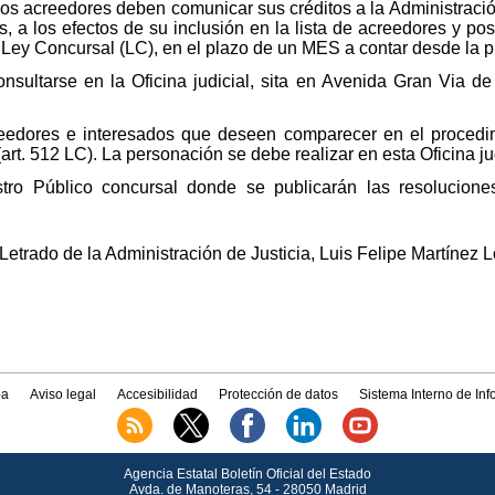
os acreedores deben comunicar sus créditos a la Administración
, a los efectos de su inclusión en la lista de acreedores y pos
a Ley Concursal (LC), en el plazo de un MES a contar desde la p
nsultarse en la Oficina judicial, sita en Avenida Gran Via de 
eedores e interesados que deseen comparecer en el procedi
rt. 512 LC). La personación se debe realizar en esta Oficina jud
istro Público concursal donde se publicarán las resolucion
Letrado de la Administración de Justicia, Luis Felipe Martínez 
a
Aviso legal
Accesibilidad
Protección de datos
Sistema Interno de In
Agencia Estatal Boletín Oficial del Estado
Avda.
de Manoteras, 54 - 28050 Madrid