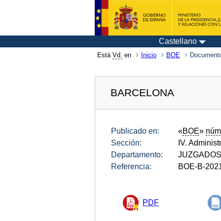
Castellano
Está
Vd.
en
Inicio
BOE
Documento
BARCELONA
Publicado en:
«
BOE
»
núm
Sección:
IV. Administ
Departamento:
JUZGADOS 
Referencia:
BOE-B-202
PDF