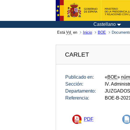
Castellano
Está
Vd.
en
Inicio
BOE
Documento
CARLET
Publicado en:
«
BOE
»
núm
Sección:
IV. Administ
Departamento:
JUZGADOS 
Referencia:
BOE-B-202
PDF