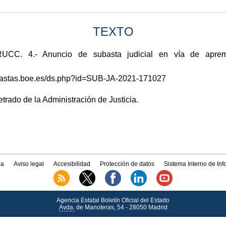
TEXTO
. 4.- Anuncio de subasta judicial en vía de apremio
subastas.boe.es/ds.php?id=SUB-JA-2021-171027
Letrado de la Administración de Justicia.
a
Aviso legal
Accesibilidad
Protección de datos
Sistema Interno de In
Agencia Estatal Boletín Oficial del Estado
Avda.
de Manoteras, 54 - 28050 Madrid