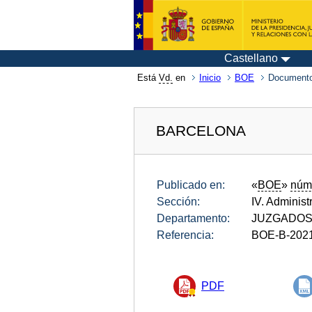
Castellano
Está
Vd.
en
Inicio
BOE
Documento
BARCELONA
Publicado en:
«
BOE
»
núm
Sección:
IV. Administ
Departamento:
JUZGADOS
Referencia:
BOE-B-202
PDF