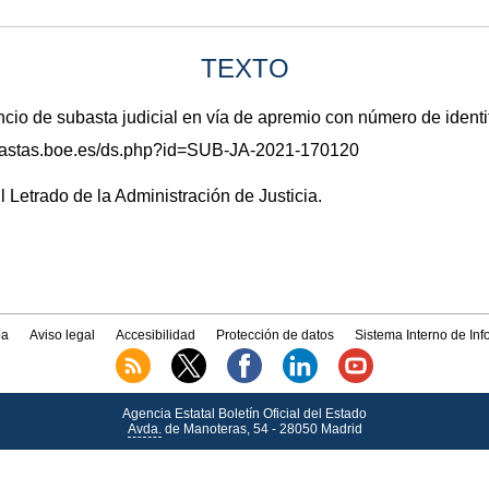
TEXTO
 de subasta judicial en vía de apremio con número de ident
subastas.boe.es/ds.php?id=SUB-JA-2021-170120
l Letrado de la Administración de Justicia.
a
Aviso legal
Accesibilidad
Protección de datos
Sistema Interno de In
Agencia Estatal Boletín Oficial del Estado
Avda.
de Manoteras, 54 - 28050 Madrid