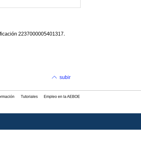
ificación 2237000005401317.
subir
formación
Tutoriales
Empleo en la AEBOE