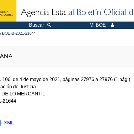
Buscar
Mi BOE
 BOE-B-2021-21644
LANA
.
106, de 4 de mayo de 2021, páginas 27976 a 27976 (1
pág.
)
ración de Justicia
 DE LO MERCANTIL
1-21644
XML