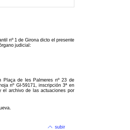
til nº 1 de Girona dicto el presente
órgano judicial:
en Plaça de les Palmeres nº 23 de
hoja nº GI-59171, inscripción 3ª en
 el archivo de las actuaciones por
nueva.
subir