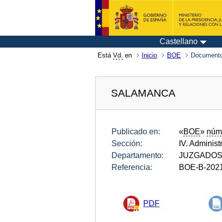
Castellano
Está
Vd.
en
Inicio
BOE
Documento
SALAMANCA
Publicado en:
«
BOE
»
núm
Sección:
IV. Administ
Departamento:
JUZGADOS
Referencia:
BOE-B-202
PDF