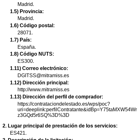
Madrid.
1.5) Provincia:
Madrid.
1.6) Código postal:
28071.
1.7) País:
España.
1.8) Código NUTS:
ES300.
1.11) Correo electrónico:
DGITSS@mitramiss.es
1.12) Dirección principal:
http://www.mitramiss.es
1.13) Dirección del perfil de comprador:
https://contrataciondelestado.es/wps/poc?
uri=deeplink:perfilContratante&idBp=Y75taMXW54Wr
z3GQd5r6SQ%3D%3D
2. Lugar principal de prestación de los servicios:
ES421.