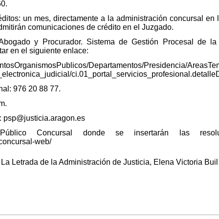
0.
ditos: un mes, directamente a la administración concursal en l
admitirán comunicaciones de crédito en el Juzgado.
 Abogado y Procurador. Sistema de Gestión Procesal de 
tar en el siguiente enlace:
entosOrganismosPublicos/Departamentos/Presidencia/AreasTem
ctronica_judicial/ci.01_portal_servicios_profesional.detall
nal: 976 20 88 77.
m.
: psp@justicia.aragon.es
 Público Concursal donde se insertarán las resolu
/concursal-web/
a Letrada de la Administración de Justicia, Elena Victoria Buil