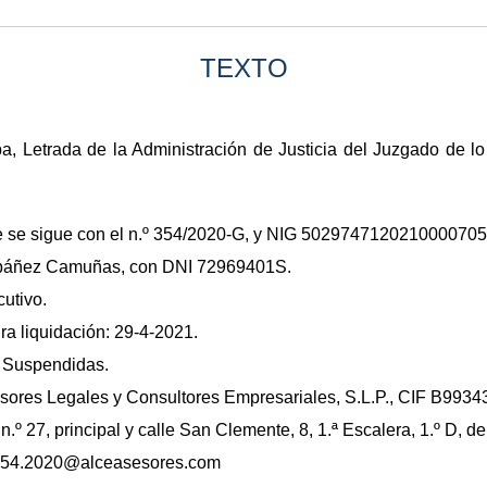
TEXTO
ba, Letrada de la Administración de Justicia del Juzgado de lo
e se sigue con el n.º 354/2020-G, y NIG 5029747120210000705
Ibáñez Camuñas, con DNI 72969401S.
utivo.
ra liquidación: 29-4-2021.
: Suspendidas.
esores Legales y Consultores Empresariales, S.L.P., CIF B9934
 n.º 27, principal y calle San Clemente, 8, 1.ª Escalera, 1.º D, d
so354.2020@alceasesores.com