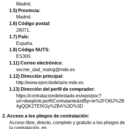
Madrid.
1.5) Provincia:
Madrid.
1.6) Código postal:
28071.
1.7) País:
España.
1.8) Código NUTS:
ES300.
1.11) Correo electrónico:
secme_dad_malog@mde.es
1.12) Dirección principal:
http://www.ejercitodelaire.mde.es
1.13) Dirección del perfil de comprador:
https://contrataciondelestado.es/wps/poc?
uri=deeplink:perfilContratante&idBp=ie%2FO6IJ%2B
4gQQK2TEfXGy%2BA%3D%3D
2. Acceso a los pliegos de contratación:
Acceso libre, directo, completo y gratuito a los pliegos de
la contratación, en