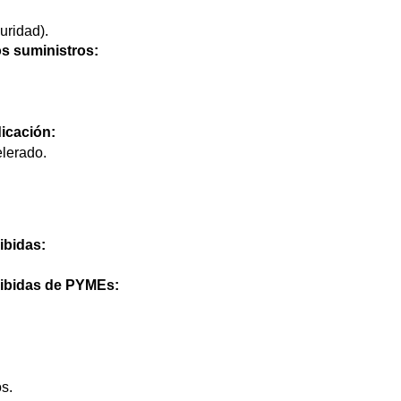
ridad).
os suministros:
icación:
lerado.
ibidas:
cibidas de PYMEs:
os.