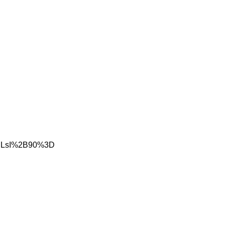
SFINLsI%2B90%3D