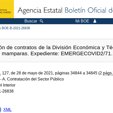
Buscar
Mi BOE
 BOE-B-2021-26838
ón de contratos de la División Económica y T
261 mamparas. Expediente: EMERGECOVID2/71.
.
127, de 28 de mayo de 2021, páginas 34844 a 34845 (2
págs.
- A. Contratación del Sector Público
l Interior
1-26838
XML