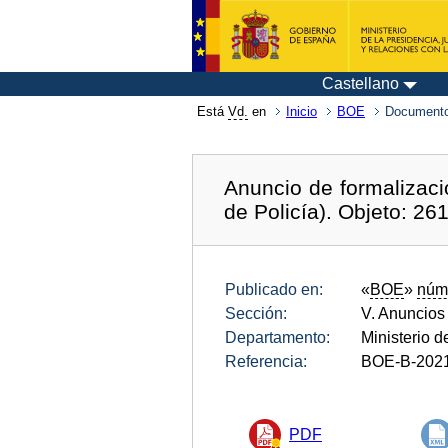
Castellano
Está
Vd.
en
Inicio
BOE
Documento
Anuncio de formalizaci
de Policía). Objeto: 
Publicado en:
«
BOE
»
núm
Sección:
V. Anuncios
Departamento:
Ministerio de
Referencia:
BOE-B-202
PDF