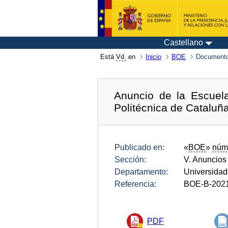
Castellano
Está
Vd.
en
Inicio
BOE
Documento
Anuncio de la Escuela
Politécnica de Cataluña 
Publicado en:
«
BOE
»
núm
Sección:
V. Anuncios
Departamento:
Universida
Referencia:
BOE-B-202
PDF