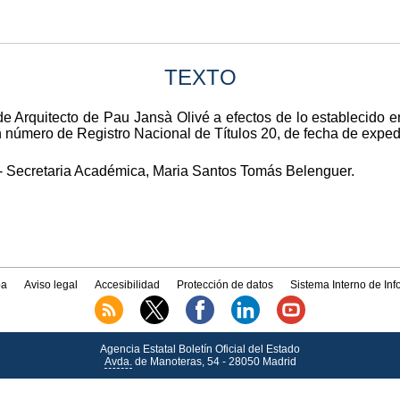
TEXTO
 de Arquitecto de Pau Jansà Olivé a efectos de lo establecido e
n número de Registro Nacional de Títulos 20, de fecha de expe
- Secretaria Académica, Maria Santos Tomás Belenguer.
a
Aviso legal
Accesibilidad
Protección de datos
Sistema Interno de In
Agencia Estatal Boletín Oficial del Estado
Avda.
de Manoteras, 54 - 28050 Madrid