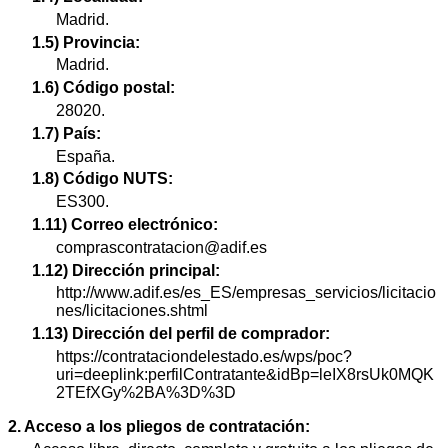
Madrid.
1.5) Provincia:
Madrid.
1.6) Código postal:
28020.
1.7) País:
España.
1.8) Código NUTS:
ES300.
1.11) Correo electrónico:
comprascontratacion@adif.es
1.12) Dirección principal:
http://www.adif.es/es_ES/empresas_servicios/licitacio
nes/licitaciones.shtml
1.13) Dirección del perfil de comprador:
https://contrataciondelestado.es/wps/poc?
uri=deeplink:perfilContratante&idBp=leIX8rsUk0MQK
2TEfXGy%2BA%3D%3D
2. Acceso a los pliegos de contratación: