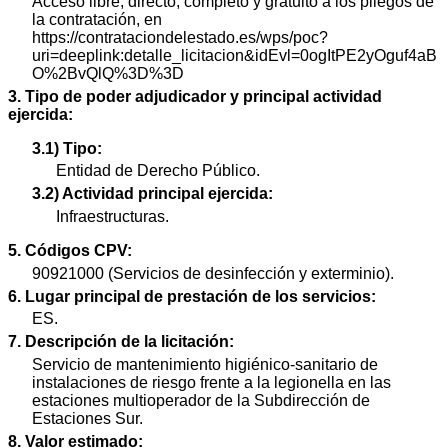
Acceso libre, directo, completo y gratuito a los pliegos de
la contratación, en
https://contrataciondelestado.es/wps/poc?
uri=deeplink:detalle_licitacion&idEvl=0ogItPE2yOguf4aB
O%2BvQlQ%3D%3D
3. Tipo de poder adjudicador y principal actividad
ejercida:
3.1) Tipo:
Entidad de Derecho Público.
3.2) Actividad principal ejercida:
Infraestructuras.
5. Códigos CPV:
90921000 (Servicios de desinfección y exterminio).
6. Lugar principal de prestación de los servicios:
ES.
7. Descripción de la licitación:
Servicio de mantenimiento higiénico-sanitario de
instalaciones de riesgo frente a la legionella en las
estaciones multioperador de la Subdirección de
Estaciones Sur.
8. Valor estimado: