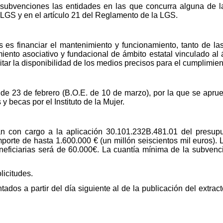
 subvenciones las entidades en las que concurra alguna de la
a LGS y en el artículo 21 del Reglamento de la LGS.
s es financiar el mantenimiento y funcionamiento, tanto de l
miento asociativo y fundacional de ámbito estatal vinculado al
cilitar la disponibilidad de los medios precisos para el cumplimie
e 23 de febrero (B.O.E. de 10 de marzo), por la que se apru
 becas por el Instituto de la Mujer.
n con cargo a la aplicación 30.101.232B.481.01 del presupue
mporte de hasta 1.600.000 € (un millón seiscientos mil euros).
neficiarias será de 60.000€. La cuantía mínima de la subvenc
licitudes.
tados a partir del día siguiente al de la publicación del extra