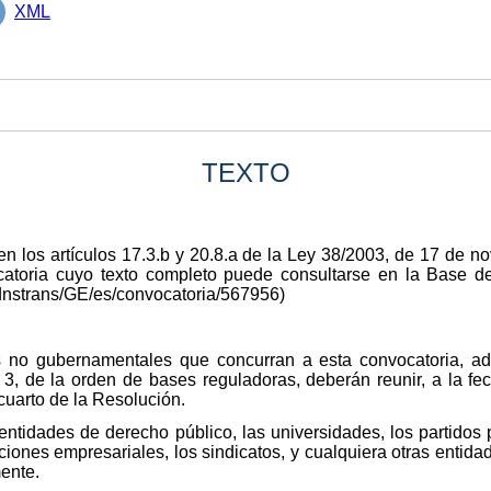
XML
TEXTO
en los artículos 17.3.b y 20.8.a de la Ley 38/2003, de 17 de 
ocatoria cuyo texto completo puede consultarse en la Base
dnstrans/GE/es/convocatoria/567956)
s no gubernamentales que concurran a esta convocatoria, ad
o 3, de la orden de bases reguladoras, deberán reunir, a la f
cuarto de la Resolución.
ntidades de derecho público, las universidades, los partidos po
ciones empresariales, los sindicatos, y cualquiera otras entida
mente.