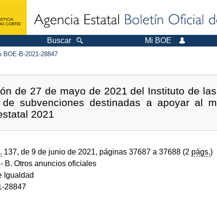
Buscar
Mi BOE
 BOE-B-2021-28847
ión de 27 de mayo de 2021 del Instituto de las
 de subvenciones destinadas a apoyar al mo
estatal 2021
.
137, de 9 de junio de 2021, páginas 37687 a 37688 (2
págs.
)
- B. Otros anuncios oficiales
e Igualdad
1-28847