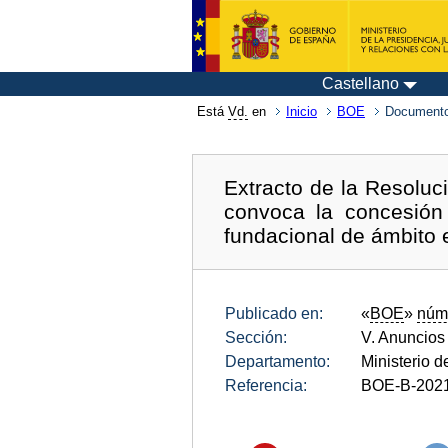
Castellano
Está
Vd.
en
Inicio
BOE
Documento
Extracto de la Resoluc
convoca la concesión
fundacional de ámbito 
Publicado en:
«
BOE
»
núm
Sección:
V. Anuncios
Departamento:
Ministerio d
Referencia:
BOE-B-202