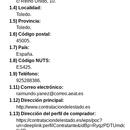
c/ Reino Unido, 10.
1.4) Localidad:
Toledo.
1.5) Provincia:
Toledo.
1.6) Código postal:
45005.
1.7) País:
España.
1.8) Código NUTS:
ES425.
1.9) Teléfono:
925288386.
1.11) Correo electrónico:
raimundo.yanez@correo.aeat.es
1.12) Dirección principal:
http://www.contrataciondelestado.es
1.13) Dirección del perfil de comprador:
https://contrataciondelestado.es/wps/poc?
uri=deeplink:perfilContratante&idBp=RyqzPDTUmdc