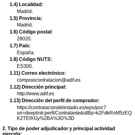
1.4) Localidad:
Madrid.
1.5) Provincia:
Madrid.
1.6) Código postal:
28020.
1.7) País:
España.
1.8) Código NUTS:
ES300.
1.11) Correo electrónico:
comprascontratacion@adif.es
1.12) Dirección principal:
http://www.adif.es
1.13) Dirección del perfil de comprador:
https://contrataciondelestado.es/wps/poc?
uri=deeplink:perfilContratante&idBp=k2FdkRnM5zEQ
K2TEfXGy%2BA%3D%3D
2. Tipo de poder adjudicador y principal actividad
ejercida: