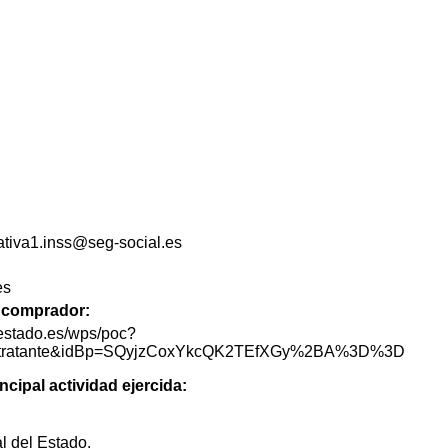
rativa1.inss@seg-social.es
es
de comprador:
lestado.es/wps/poc?
lContratante&idBp=SQyjzCoxYkcQK2TEfXGy%2BA%3D%3D
ncipal actividad ejercida:
l del Estado.