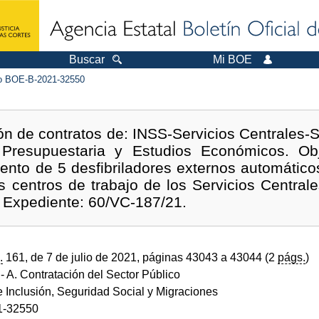
Buscar
Mi BOE
 BOE-B-2021-32550
ón de contratos de: INSS-Servicios Centrales-
Presupuestaria y Estudios Económicos. Obj
ento de 5 desfibriladores externos automático
s centros de trabajo de los Servicios Centrales
. Expediente: 60/VC-187/21.
.
161, de 7 de julio de 2021, páginas 43043 a 43044 (2
págs.
)
- A. Contratación del Sector Público
e Inclusión, Seguridad Social y Migraciones
1-32550