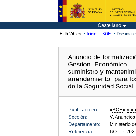
Castellano
Está
Vd.
en
Inicio
BOE
Documento
Anuncio de formalizaci
Gestion Económico - 
suministro y mantenimi
arrendamiento, para lo
de la Seguridad Social
Publicado en:
«
BOE
»
núm
Sección:
V. Anuncios
Departamento:
Ministerio d
Referencia:
BOE-B-202