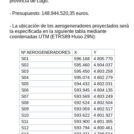
provincia de Lugo.
- Presupuesto: 148.944.520,35 euros.
- La ubicación de los aerogeneradores proyectados será
la especificada en la siguiente tabla mediante
coordenadas UTM (ETRS89 Huso 29N):
Nº AEROGENERADORES
X
Y
S01
596.168
4.805.770
S02
595.460
4.804.037
S03
595.450
4.803.258
S04
595.074
4.802.279
S05
594.432
4.802.031
S06
593.945
4.804.135
S07
593.569
4.803.249
S08
592.524
4.802.504
S09
593.059
4.802.517
S10
593.622
4.801.927
S11
593.900
4.801.305
S12
593.794
4.800.461
S13
593.371
4.799.564