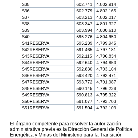
S35
602.741
4.802.914
S36
602.779
4.802.165
S37
603.213
4.802.017
S38
603.347
4.801.327
S39
603.994
4.800.610
S40
595.276
4.804.950
S41RESERVA
595.239
4.799.945
S42RESERVA
591.465
4.797.181
S43RESERVA
592.115
4.796.834
S44RESERVA
592.640
4.794.853
S45RESERVA
592.830
4.793.164
S46RESERVA
593.420
4.792.471
S47RESERVA
593.772
4.791.987
S48RESERVA
590.145
4.796.238
S49RESERVA
590.813
4.795.322
S50RESERVA
591.077
4.793.703
S51RESERVA
591.504
4.792.103
El órgano competente para resolver la autorización
administrativa previa es la Dirección General de Política
Energética y Minas del Ministerio para la Transición