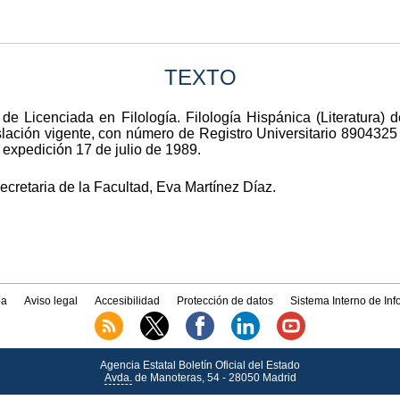
TEXTO
o de Licenciada en Filología. Filología Hispánica (Literatur
gislación vigente, con número de Registro Universitario 890432
expedición 17 de julio de 1989.
ecretaria de la Facultad, Eva Martínez Díaz.
a
Aviso legal
Accesibilidad
Protección de datos
Sistema Interno de In
Agencia Estatal Boletín Oficial del Estado
Avda.
de Manoteras, 54 - 28050 Madrid