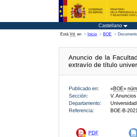
Castellano
Está
Vd.
en
Inicio
BOE
Documento
Anuncio de la Faculta
extravío de título univer
Publicado en:
«
BOE
»
núm
Sección:
V. Anuncios
Departamento:
Universida
Referencia:
BOE-B-202
PDF