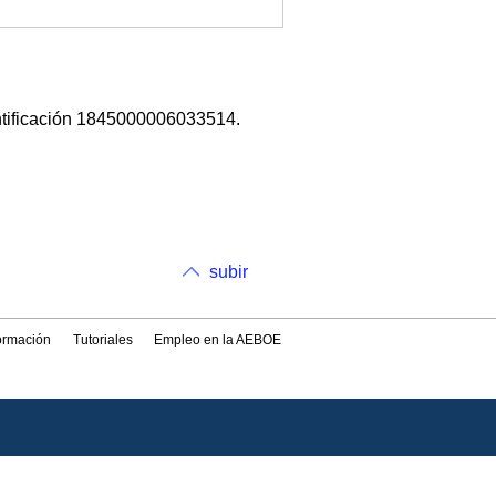
ntificación 1845000006033514.
subir
formación
Tutoriales
Empleo en la AEBOE