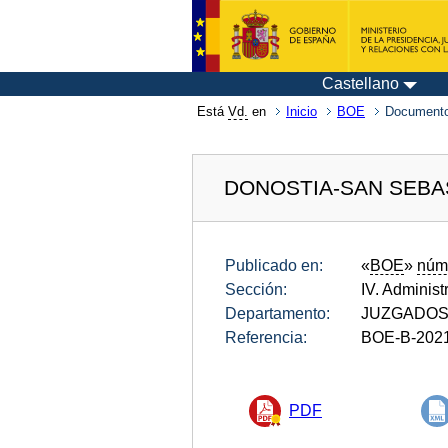
Castellano
Está
Vd.
en
Inicio
BOE
Documento
DONOSTIA-SAN SEBA
Publicado en:
«
BOE
»
núm
Sección:
IV. Administ
Departamento:
JUZGADOS 
Referencia:
BOE-B-202
PDF