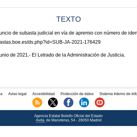
TEXTO
io de subasta judicial en vía de apremio con número de ide
subastas.boe.es/ds.php?id=SUB-JA-2021-176429
nio de 2021.- El Letrado de la Administración de Justicia.
a
Aviso legal
Accesibilidad
Protección de datos
Sistema Interno de In
Agencia Estatal Boletín Oficial del Estado
Avda.
de Manoteras, 54 - 28050 Madrid