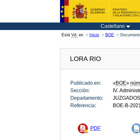
Castellano
Está
Vd.
en
Inicio
BOE
Documento
LORA RIO
Publicado en:
«
BOE
»
núm
Sección:
IV. Administ
Departamento:
JUZGADOS 
Referencia:
BOE-B-202
PDF