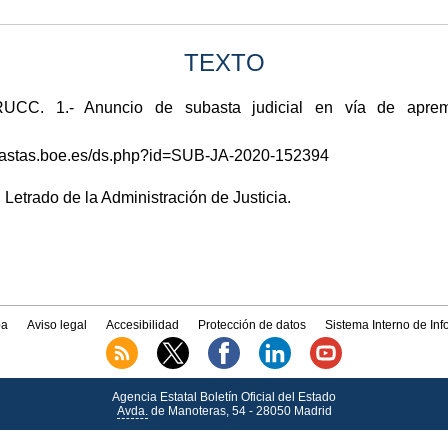
TEXTO
. 1.- Anuncio de subasta judicial en vía de apremio
subastas.boe.es/ds.php?id=SUB-JA-2020-152394
l Letrado de la Administración de Justicia.
a
Aviso legal
Accesibilidad
Protección de datos
Sistema Interno de In
Agencia Estatal Boletín Oficial del Estado
Avda.
de Manoteras, 54 - 28050 Madrid