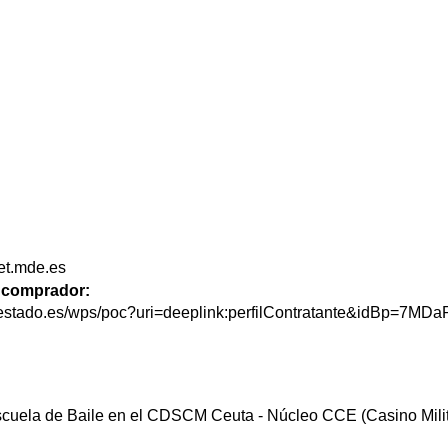
et.mde.es
de comprador:
delestado.es/wps/poc?uri=deeplink:perfilContratante&idBp=7
scuela de Baile en el CDSCM Ceuta - Núcleo CCE (Casino Mili