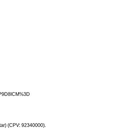
MDaP9D8ICM%3D
tar) (CPV: 92340000).