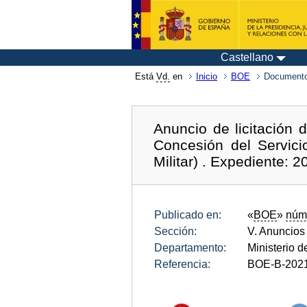
Castellano
Está
Vd.
en
Inicio
BOE
Documento
Anuncio de licitación
Concesión del Servic
Militar) . Expediente
Publicado en:
«
BOE
»
núm
Sección:
V. Anuncios
Departamento:
Ministerio 
Referencia:
BOE-B-202