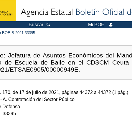
Buscar
Mi BOE
 BOE-B-2021-33395
 de: Jefatura de Asuntos Económicos del Mand
io de Escuela de Baile en el CDSCM Ceuta
: 2021/ETSAE0905/00000949E.
.
170, de 17 de julio de 2021, páginas 44372 a 44372 (1
pág.
)
- A. Contratación del Sector Público
de Defensa
1-33395