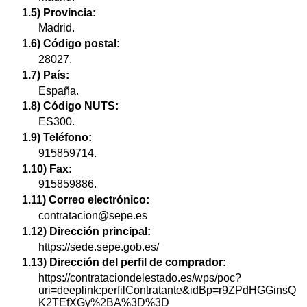
1.5) Provincia:
Madrid.
1.6) Código postal:
28027.
1.7) País:
España.
1.8) Código NUTS:
ES300.
1.9) Teléfono:
915859714.
1.10) Fax:
915859886.
1.11) Correo electrónico:
contratacion@sepe.es
1.12) Dirección principal:
https://sede.sepe.gob.es/
1.13) Dirección del perfil de comprador:
https://contrataciondelestado.es/wps/poc?
uri=deeplink:perfilContratante&idBp=r9ZPdHGGinsQ
K2TEfXGy%2BA%3D%3D