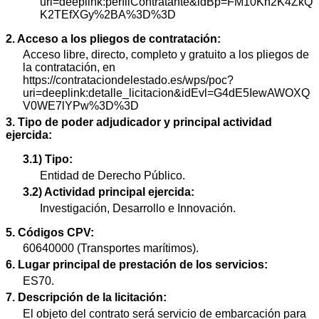
uri=deeplink:perfilContratante&idBp=FM10Kn2K4ZkQ
K2TEfXGy%2BA%3D%3D
2. Acceso a los pliegos de contratación:
Acceso libre, directo, completo y gratuito a los pliegos de
la contratación, en
https://contrataciondelestado.es/wps/poc?
uri=deeplink:detalle_licitacion&idEvl=G4dE5IewAWOXQ
V0WE7lYPw%3D%3D
3. Tipo de poder adjudicador y principal actividad
ejercida:
3.1) Tipo:
Entidad de Derecho Público.
3.2) Actividad principal ejercida:
Investigación, Desarrollo e Innovación.
5. Códigos CPV:
60640000 (Transportes marítimos).
6. Lugar principal de prestación de los servicios:
ES70.
7. Descripción de la licitación:
El objeto del contrato será servicio de embarcación para