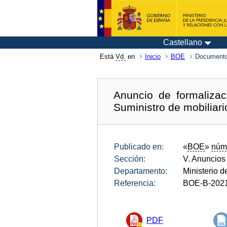
Castellano
Está
Vd.
en
Inicio
BOE
Documento
Anuncio de formalizac
Suministro de mobiliari
Publicado en:
«
BOE
»
núm
Sección:
V. Anuncios
Departamento:
Ministerio d
Referencia:
BOE-B-202
PDF