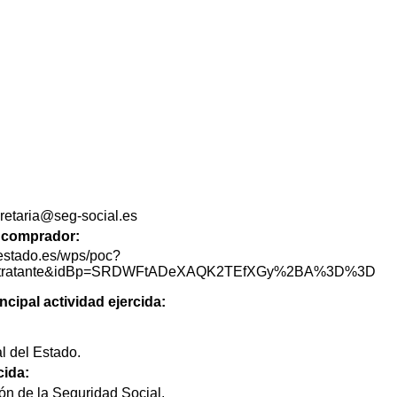
cretaria@seg-social.es
de comprador:
lestado.es/wps/poc?
lContratante&idBp=SRDWFtADeXAQK2TEfXGy%2BA%3D%3D
ncipal actividad ejercida:
l del Estado.
cida:
ón de la Seguridad Social.