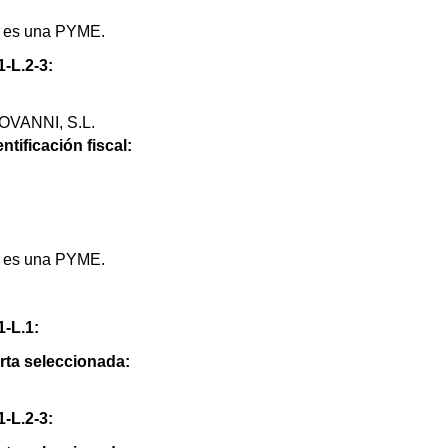
io es una PYME.
1-L.2-3:
VANNI, S.L.
ntificación fiscal:
io es una PYME.
1-L.1:
erta seleccionada:
1-L.2-3: