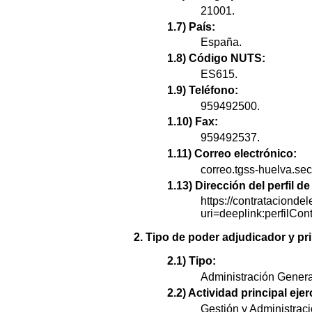
21001.
1.7) País:
España.
1.8) Código NUTS:
ES615.
1.9) Teléfono:
959492500.
1.10) Fax:
959492537.
1.11) Correo electrónico:
correo.tgss-huelva.se
1.13) Dirección del perfil 
https://contratacionde
uri=deeplink:perfi
2. Tipo de poder adjudicador y pri
2.1) Tipo:
Administración Genera
2.2) Actividad principal ejer
Gestión y Administraci