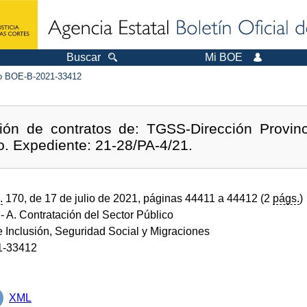
Buscar
Mi BOE
 BOE-B-2021-33412
ión de contratos de: TGSS-Dirección Provinc
o. Expediente: 21-28/PA-4/21.
.
170, de 17 de julio de 2021, páginas 44411 a 44412 (2
págs.
)
- A. Contratación del Sector Público
e Inclusión, Seguridad Social y Migraciones
1-33412
XML