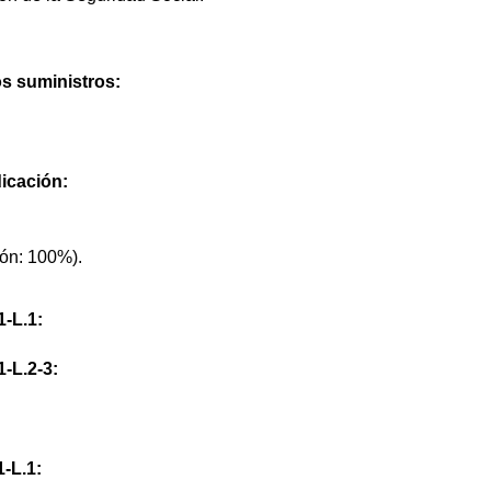
os suministros:
icación:
ón: 100%).
1-L.1:
1-L.2-3:
1-L.1: