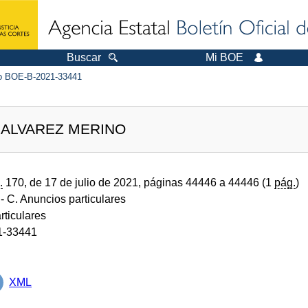
Buscar
Mi BOE
 BOE-B-2021-33441
 ALVAREZ MERINO
.
170, de 17 de julio de 2021, páginas 44446 a 44446 (1
pág.
)
- C. Anuncios particulares
rticulares
1-33441
XML