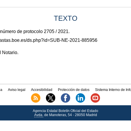
TEXTO
 número de protocolo 2705 / 2021.
/subastas.boe.es/ds.php?id=SUB-NE-2021-885956
l Notario.
a
Aviso legal
Accesibilidad
Protección de datos
Sistema Interno de In
Agencia Estatal Boletín Oficial del Estado
Avda.
de Manoteras, 54 - 28050 Madrid