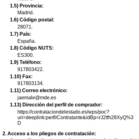
1.5) Provincia:
Madrid.
1.6) Código postal:
28071.
1.7) País:
España.
1.8) Código NUTS:
ES300.
1.9) Teléfono:
917803422.
1.10) Fax:
917803134.
1.11) Correo electrónico:
jaemale@mde.es
1.13) Dirección del perfil de comprador:
https://contrataciondelestado.es/wps/poc?
uri=deeplink:perfilContratante&idBp=rJ2tfh28XyQ%3
D
2. Acceso a los pliegos de contratación: