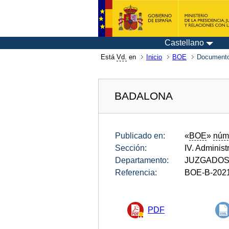
Castellano
Está
Vd.
en
Inicio
BOE
Documento
BADALONA
Publicado en:
«
BOE
»
núm
Sección:
IV. Administ
Departamento:
JUZGADOS 
Referencia:
BOE-B-202
PDF