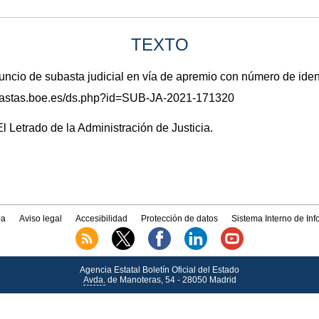
TEXTO
io de subasta judicial en vía de apremio con número de ide
subastas.boe.es/ds.php?id=SUB-JA-2021-171320
l Letrado de la Administración de Justicia.
a
Aviso legal
Accesibilidad
Protección de datos
Sistema Interno de In
Agencia Estatal Boletín Oficial del Estado
Avda.
de Manoteras, 54 - 28050 Madrid