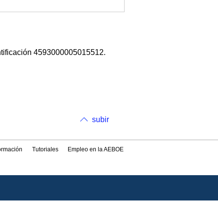
ntificación 4593000005015512.
subir
formación
Tutoriales
Empleo en la AEBOE