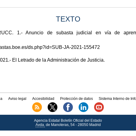
TEXTO
. 1.- Anuncio de subasta judicial en vía de apremio
subastas.boe.es/ds.php?id=SUB-JA-2021-155472
1.- El Letrado de la Administración de Justicia.
a
Aviso legal
Accesibilidad
Protección de datos
Sistema Interno de In
Agencia Estatal Boletín Oficial del Estado
Avda.
de Manoteras, 54 - 28050 Madrid