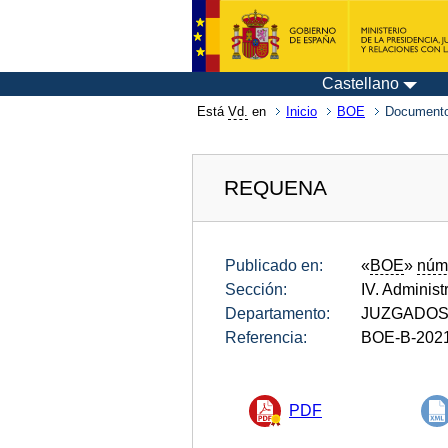
Castellano
Está
Vd.
en
Inicio
BOE
Documento
REQUENA
Publicado en:
«
BOE
»
núm
Sección:
IV. Administ
Departamento:
JUZGADOS 
Referencia:
BOE-B-202
PDF