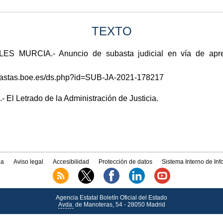
TEXTO
MURCIA.- Anuncio de subasta judicial en vía de aprem
subastas.boe.es/ds.php?id=SUB-JA-2021-178217
- El Letrado de la Administración de Justicia.
a
Aviso legal
Accesibilidad
Protección de datos
Sistema Interno de In
Agencia Estatal Boletín Oficial del Estado
Avda.
de Manoteras, 54 - 28050 Madrid