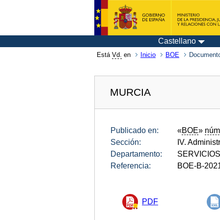
Castellano
Está
Vd.
en
Inicio
BOE
Documento
MURCIA
Publicado en:
«
BOE
»
núm
Sección:
IV. Administ
Departamento:
SERVICIO
Referencia:
BOE-B-202
PDF