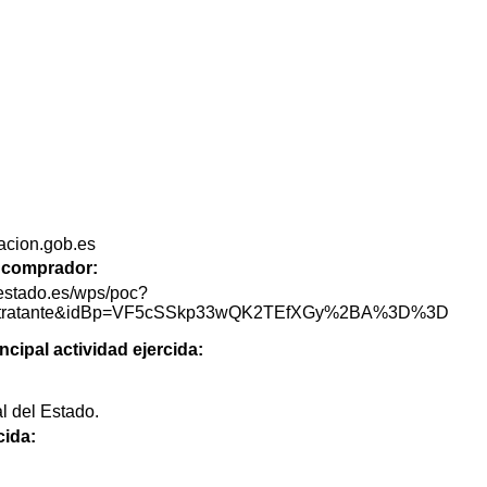
cion.gob.es
de comprador:
lestado.es/wps/poc?
lContratante&idBp=VF5cSSkp33wQK2TEfXGy%2BA%3D%3D
ncipal actividad ejercida:
l del Estado.
cida: