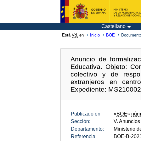
Castellano
Está
Vd.
en
Inicio
BOE
Documento
Anuncio de formalizac
Educativa. Objeto: Co
colectivo y de respo
extranjeros en centr
Expediente: MS210002
Publicado en:
«
BOE
»
núm
Sección:
V. Anuncios
Departamento:
Ministerio 
Referencia:
BOE-B-202