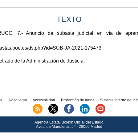
TEXTO
. 7.- Anuncio de subasta judicial en vía de apremio
subastas.boe.es/ds.php?id=SUB-JA-2021-175473
Letrado de la Administración de Justicia.
a
Aviso legal
Accesibilidad
Protección de datos
Sistema Interno de In
Agencia Estatal Boletín Oficial del Estado
Avda.
de Manoteras, 54 - 28050 Madrid