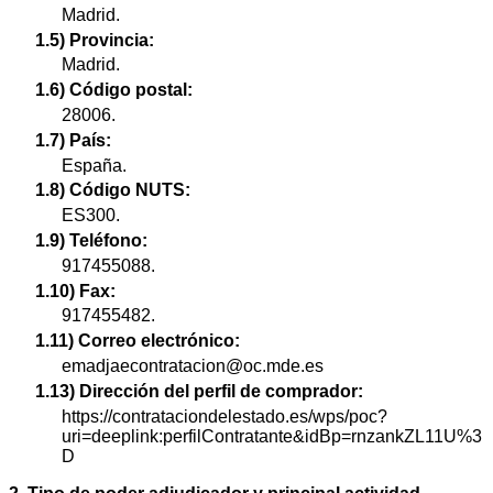
Madrid.
1.5) Provincia:
Madrid.
1.6) Código postal:
28006.
1.7) País:
España.
1.8) Código NUTS:
ES300.
1.9) Teléfono:
917455088.
1.10) Fax:
917455482.
1.11) Correo electrónico:
emadjaecontratacion@oc.mde.es
1.13) Dirección del perfil de comprador:
https://contrataciondelestado.es/wps/poc?
uri=deeplink:perfilContratante&idBp=rnzankZL11U%3
D