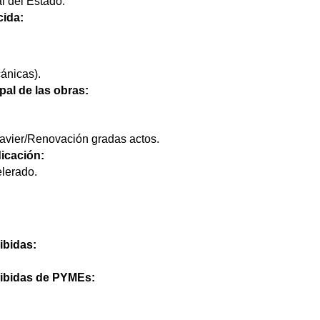
l del Estado.
cida:
ánicas).
pal de las obras:
Javier/Renovación gradas actos.
icación:
lerado.
ibidas:
cibidas de PYMEs: