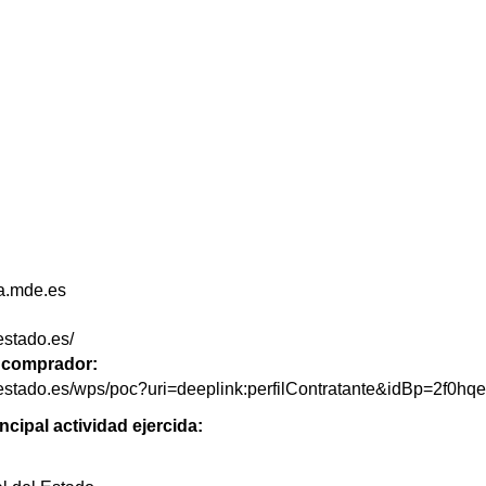
a.mde.es
estado.es/
de comprador:
elestado.es/wps/poc?uri=deeplink:perfilContratante&idBp=2f0
ncipal actividad ejercida: