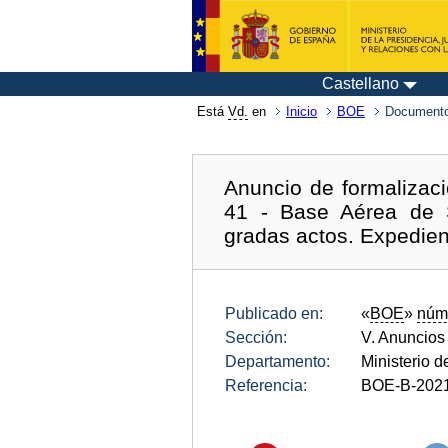
Castellano
Está
Vd.
en
Inicio
BOE
Documento
Anuncio de formalizaci
41 - Base Aérea de S
gradas actos. Expedie
Publicado en:
«
BOE
»
núm
Sección:
V. Anuncios
Departamento:
Ministerio 
Referencia:
BOE-B-202