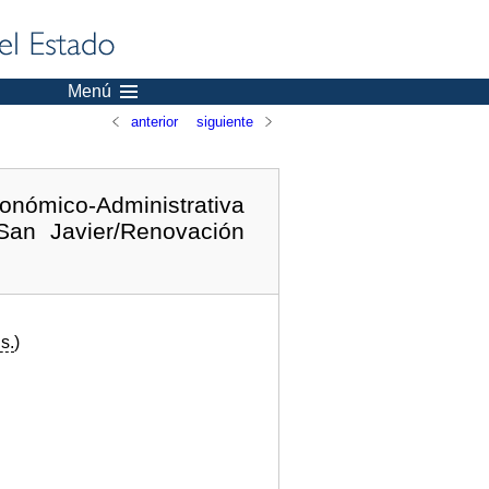
Menú
anterior
siguiente
conómico-Administrativa
San Javier/Renovación
s.
)