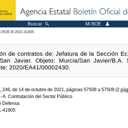
Buscar
Mi BOE
 BOE-B-2021-41905
ón de contratos de: Jefatura de la Sección E
an Javier. Objeto: Murcia/San Javier/B.A. 
nte: 2020/EA41/00002430.
.
246, de 14 de octubre de 2021, páginas 57508 a 57509 (2
pág
- A. Contratación del Sector Público
de Defensa
1-41905