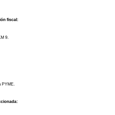
ón fiscal:
M 9.
na PYME.
eccionada: