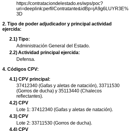
https://contrataciondelestado.es/wps/poc?
uri=deeplink:perfilContratante&idBp=jA9g6LUYR3E%
3D
2. Tipo de poder adjudicador y principal actividad
ejercida:
2.1) Tipo:
Administración General del Estado.
2.2) Actividad principal ejercida:
Defensa.
4. Códigos CPV:
4.1) CPV principal:
37412340 (Gafas y aletas de natación), 33711530
(Gorros de ducha) y 35113440 (Chalecos
reflectantes).
4.2) CPV
Lote 1: 37412340 (Gafas y aletas de natación).
4.3) CPV
Lote 2: 33711530 (Gorros de ducha).
4.4) CPV