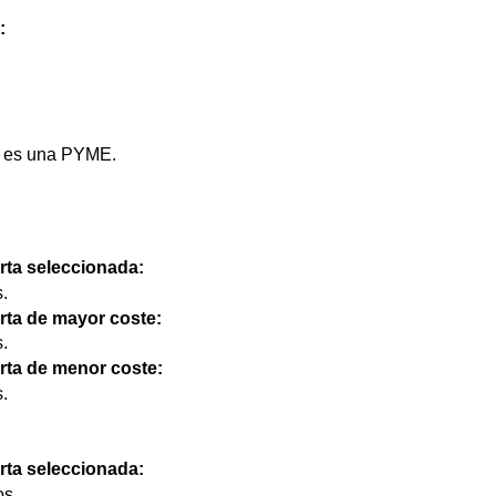
:
io es una PYME.
erta seleccionada:
.
ferta de mayor coste:
.
ferta de menor coste:
.
erta seleccionada:
os.