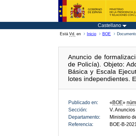
Castellano
Está
Vd.
en
Inicio
BOE
Documento
Anuncio de formalizac
de Policía). Objeto: A
Básica y Escala Ejecu
lotes independientes.
Publicado en:
«
BOE
»
núm
Sección:
V. Anuncios
Departamento:
Ministerio de
Referencia:
BOE-B-202