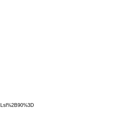
SFINLsI%2B90%3D