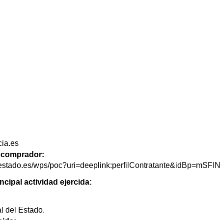
cia.es
de comprador:
delestado.es/wps/poc?uri=deeplink:perfilContratante&idBp=m
ncipal actividad ejercida:
l del Estado.