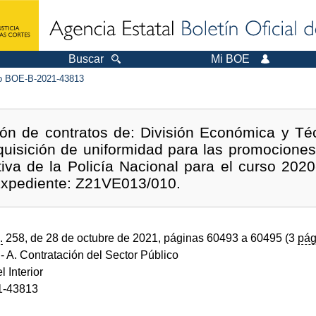
Buscar
Mi BOE
 BOE-B-2021-43813
ión de contratos de: División Económica y Té
dquisición de uniformidad para las promocion
tiva de la Policía Nacional para el curso 202
 Expediente: Z21VE013/010.
.
258, de 28 de octubre de 2021, páginas 60493 a 60495 (3
pág
- A. Contratación del Sector Público
l Interior
1-43813