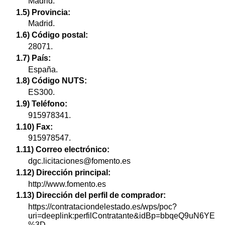
Madrid.
1.5) Provincia:
Madrid.
1.6) Código postal:
28071.
1.7) País:
España.
1.8) Código NUTS:
ES300.
1.9) Teléfono:
915978341.
1.10) Fax:
915978547.
1.11) Correo electrónico:
dgc.licitaciones@fomento.es
1.12) Dirección principal:
http://www.fomento.es
1.13) Dirección del perfil de comprador:
https://contrataciondelestado.es/wps/poc?
uri=deeplink:perfilContratante&idBp=bbqeQ9uN6YE
%3D