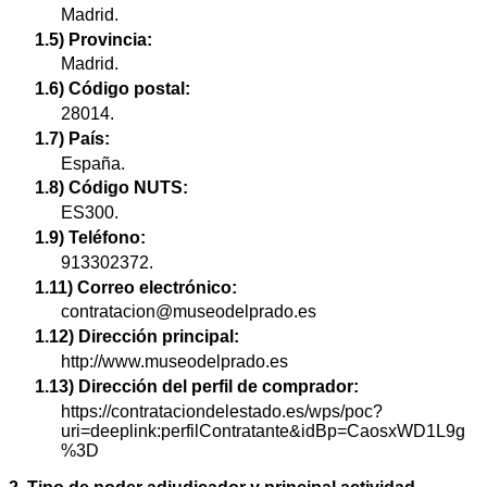
Madrid.
1.5) Provincia:
Madrid.
1.6) Código postal:
28014.
1.7) País:
España.
1.8) Código NUTS:
ES300.
1.9) Teléfono:
913302372.
1.11) Correo electrónico:
contratacion@museodelprado.es
1.12) Dirección principal:
http://www.museodelprado.es
1.13) Dirección del perfil de comprador:
https://contrataciondelestado.es/wps/poc?
uri=deeplink:perfilContratante&idBp=CaosxWD1L9g
%3D