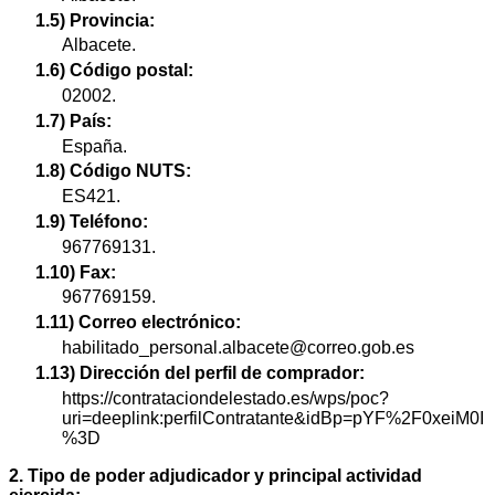
1.5) Provincia:
Albacete.
1.6) Código postal:
02002.
1.7) País:
España.
1.8) Código NUTS:
ES421.
1.9) Teléfono:
967769131.
1.10) Fax:
967769159.
1.11) Correo electrónico:
habilitado_personal.albacete@correo.gob.es
1.13) Dirección del perfil de comprador:
https://contrataciondelestado.es/wps/poc?
uri=deeplink:perfilContratante&idBp=pYF%2F0xeiM0I
%3D
2. Tipo de poder adjudicador y principal actividad