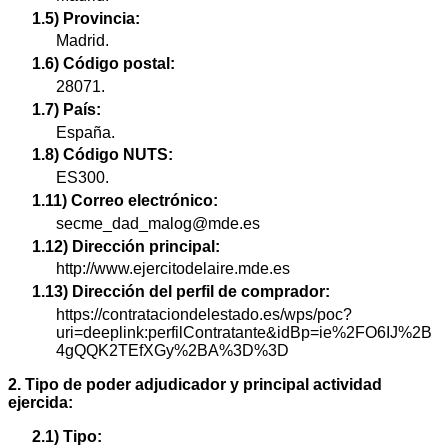
1.5) Provincia:
Madrid.
1.6) Código postal:
28071.
1.7) País:
España.
1.8) Código NUTS:
ES300.
1.11) Correo electrónico:
secme_dad_malog@mde.es
1.12) Dirección principal:
http://www.ejercitodelaire.mde.es
1.13) Dirección del perfil de comprador:
https://contrataciondelestado.es/wps/poc?
uri=deeplink:perfilContratante&idBp=ie%2FO6IJ%2B
4gQQK2TEfXGy%2BA%3D%3D
2. Tipo de poder adjudicador y principal actividad
ejercida:
2.1) Tipo: